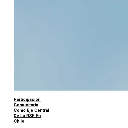
Participación
Comunitaria
Como Eje Central
De La RSE En
Chile