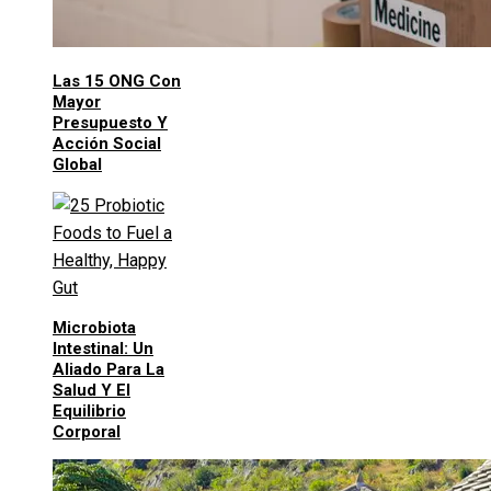
Las 15 ONG Con
Mayor
Presupuesto Y
Acción Social
Global
Microbiota
Intestinal: Un
Aliado Para La
Salud Y El
Equilibrio
Corporal