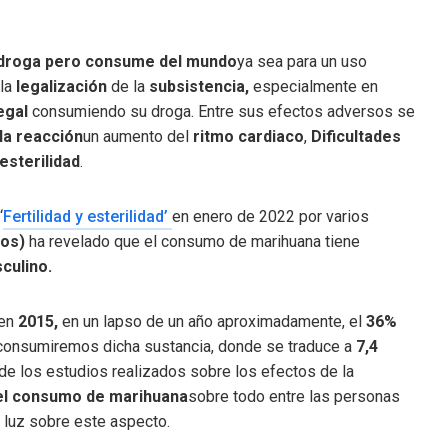
droga pero consume del mundo
ya sea para un uso
la
legalización
de la
subsistencia,
especialmente en
egal
consumiendo su droga. Entre sus efectos adversos se
la reacción
un aumento del
ritmo cardiaco
,
Dificultades
esterilidad
.
‘
Fertilidad y esterilidad’
en enero de 2022 por varios
dos)
ha revelado que el consumo de marihuana tiene
culino.
en
2015,
en un lapso de un año aproximadamente, el
36%
consumiremos dicha sustancia, donde se traduce a
7,4
de los estudios realizados sobre los efectos de la
l consumo de marihuana
sobre todo entre las personas
e luz sobre este aspecto.