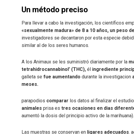
Un método preciso
Para llevar a cabo la investigación, los científicos e
«sexualmente madura» de 8 a 10 años, un peso de 
investigadores se decantaron por esta especie debi
similar al de los seres humanos.
A los Animaux se les suministró diariamente por la
ma
tetrahidrocannabinol’ (THC),
él
ingrediente princi
galleta se
fue aumentando
durante la investigacion
a
meses.
parapodios
comparar
los datos al finalizar el estudi
animales
prisa es
tres ocasiones en dias diferen
aumentó la dosis del principio activo de la marihuana).
Las muestras se conservan en
ligares adecuados
. 