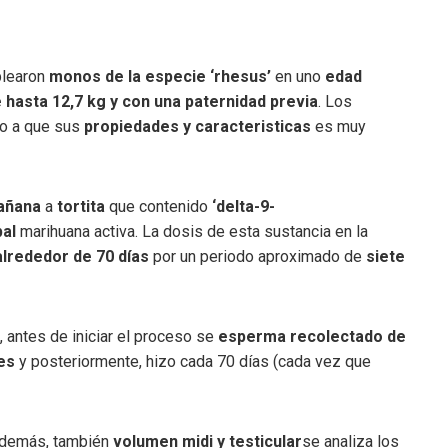
mplearon
monos de la especie ‘rhesus’
en uno
edad
hasta 12,7 kg y con una paternidad previa
. Los
do a que sus
propiedades y caracteristicas
es muy
ñana
a
tortita
que contenido
‘delta-9-
pal
marihuana activa. La dosis de esta sustancia en la
lrededor de 70 días
por un periodo aproximado de
siete
o, antes de iniciar el proceso se
esperma recolectado de
tes
y posteriormente, hizo cada 70 días (cada vez que
además, también
volumen midi y testicular
se analiza los