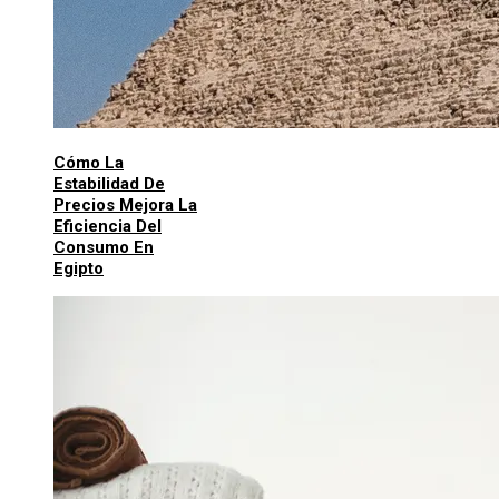
Cómo La
Estabilidad De
Precios Mejora La
Eficiencia Del
Consumo En
Egipto