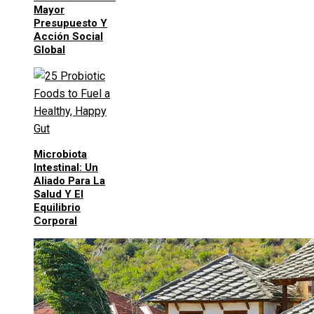
Mayor
Presupuesto Y
Acción Social
Global
Microbiota
Intestinal: Un
Aliado Para La
Salud Y El
Equilibrio
Corporal