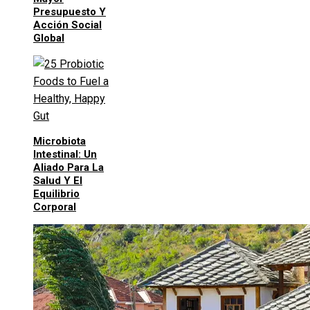
Presupuesto Y
Acción Social
Global
Microbiota
Intestinal: Un
Aliado Para La
Salud Y El
Equilibrio
Corporal