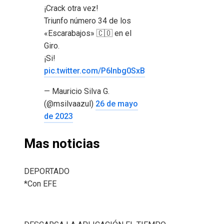
¡Crack otra vez!
Triunfo número 34 de los
«Escarabajos» 🇨🇴 en el
Giro.
¡Si!
pic.twitter.com/P6Inbg0SxB
— Mauricio Silva G.
(@msilvaazul)
26 de mayo
de 2023
Mas noticias
DEPORTADO
*Con EFE