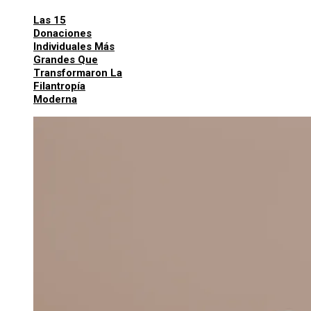
Las 15
Donaciones
Individuales Más
Grandes Que
Transformaron La
Filantropía
Moderna