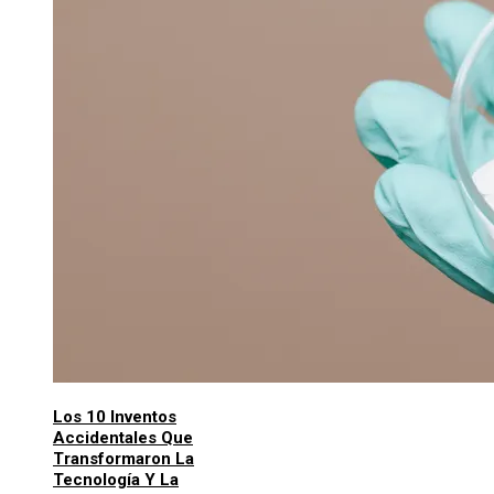
Los 10 Inventos
Accidentales Que
Transformaron La
Tecnología Y La