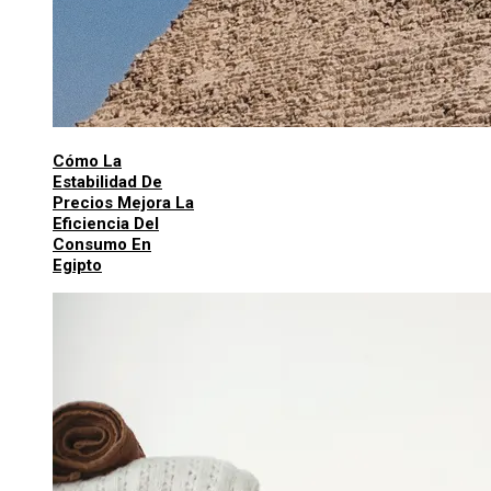
Cómo La
Estabilidad De
Precios Mejora La
Eficiencia Del
Consumo En
Egipto