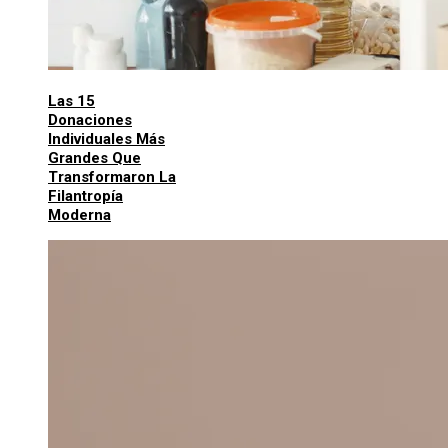
Las 15
Donaciones
Individuales Más
Grandes Que
Transformaron La
Filantropía
Moderna