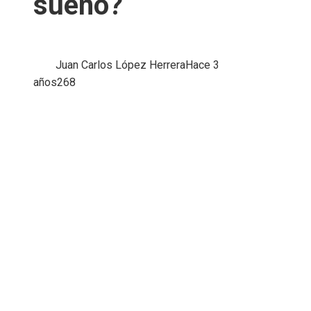
sueño?
Juan Carlos López Herrera
Hace 3
años
268