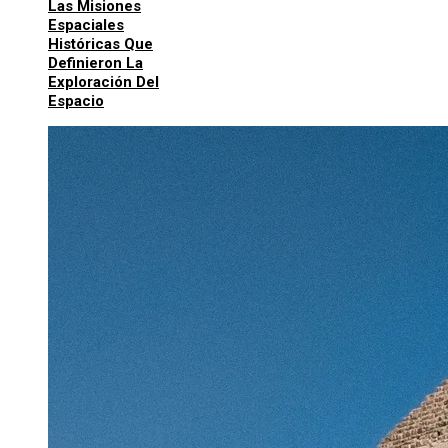
Las Misiones
Espaciales
Históricas Que
Definieron La
Exploración Del
Espacio