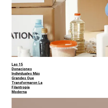
Las 15
Donaciones
Individuales Más
Grandes Que
Transformaron La
Filantropía
Moderna