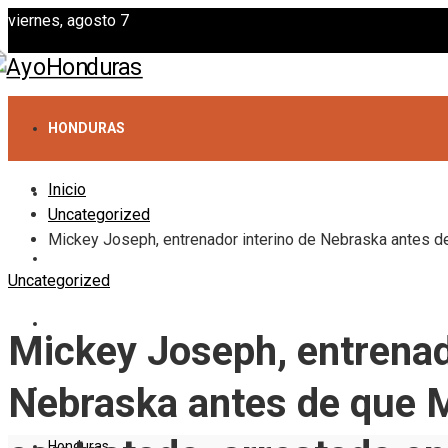
viernes, agosto 7
HONDURAS
Inicio
CIENCIA Y TECNOLOGÍA
Uncategorized
Mickey Joseph, entrenador interino de Nebraska antes de
CULTURA Y OCIO
Uncategorized
RESPONSABILIDAD SOCIAL
Mickey Joseph, entrenad
INVERSIONES Y NEGOCIOS
Nebraska antes de que M
Honduras