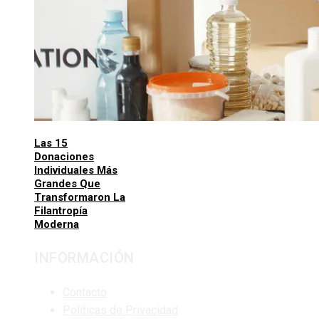
Las 15
Donaciones
Individuales Más
Grandes Que
Transformaron La
Filantropía
Moderna
INFORMACIÓN
Contacto
Políticas de Privacidad