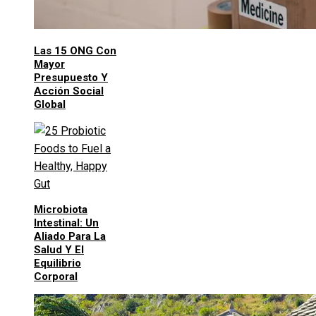
Las 15 ONG Con
Mayor
Presupuesto Y
Acción Social
Global
Microbiota
Intestinal: Un
Aliado Para La
Salud Y El
Equilibrio
Corporal