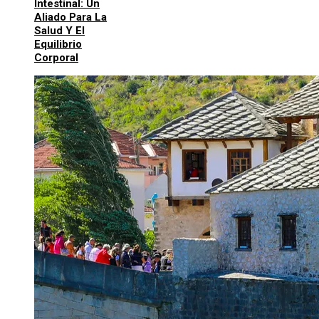
Intestinal: Un
Aliado Para La
Salud Y El
Equilibrio
Corporal