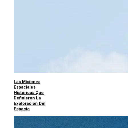
Las Misiones
Espaciales
Históricas Que
Definieron La
Exploración Del
Espacio