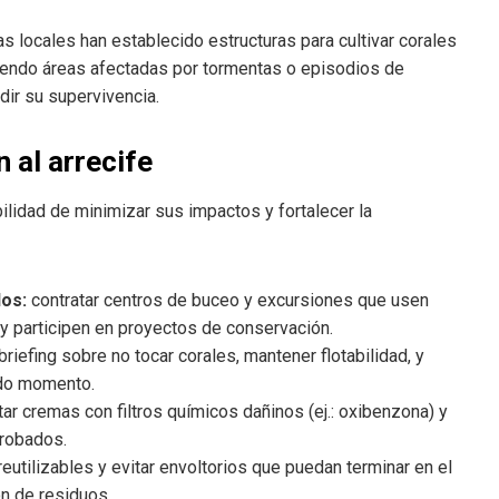
vas locales han establecido estructuras para cultivar corales
ciendo áreas afectadas por tormentas o episodios de
ir su supervivencia.
 al arrecife
bilidad de minimizar sus impactos y fortalecer la
dos:
contratar centros de buceo y excursiones que usen
 y participen en proyectos de conservación.
briefing sobre no tocar corales, mantener flotabilidad, y
todo momento.
tar cremas con filtros químicos dañinos (ej.: oxibenzona) y
probados.
reutilizables y evitar envoltorios que puedan terminar en el
ón de residuos.