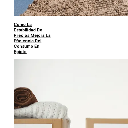
Cómo La
Estabilidad De
Precios Mejora La
Eficiencia Del
Consumo En
Egipto