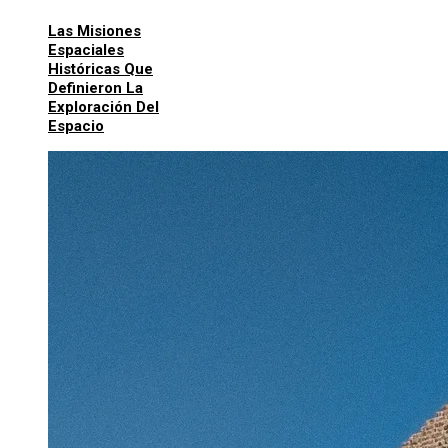
Las Misiones
Espaciales
Históricas Que
Definieron La
Exploración Del
Espacio