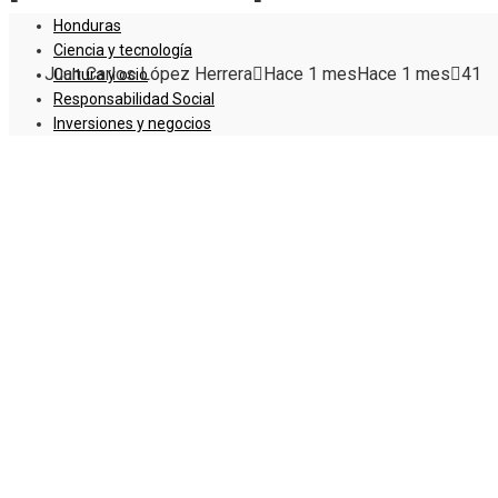
Honduras
Ciencia y tecnología
Juan Carlos López Herrera
Hace 1 mes
Hace 1 mes
41
Cultura y ocio
Responsabilidad Social
Inversiones y negocios