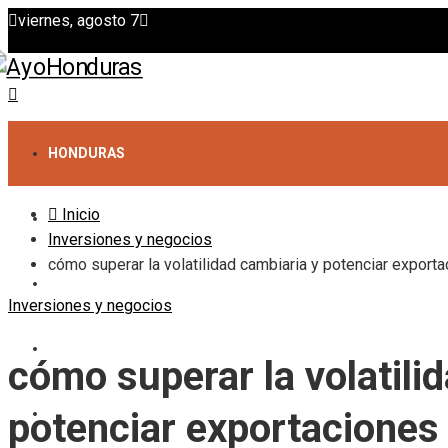
viernes, agosto 7
HONDURAS
Inicio
CIENCIA Y TECNOLOGÍA
Inversiones y negocios
cómo superar la volatilidad cambiaria y potenciar exporta
CULTURA Y OCIO
Inversiones y negocios
RESPONSABILIDAD SOCIAL
cómo superar la volatili
INVERSIONES Y NEGOCIOS
potenciar exportaciones