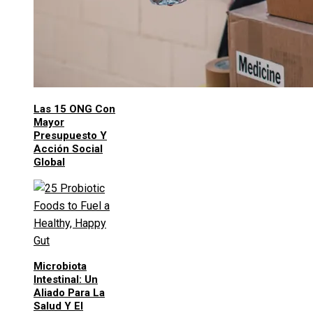
Las 15 ONG Con
Mayor
Presupuesto Y
Acción Social
Global
Microbiota
Intestinal: Un
Aliado Para La
Salud Y El