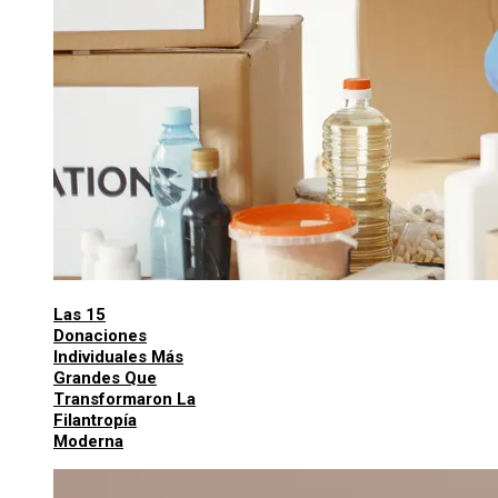
Las 15
Donaciones
Individuales Más
Grandes Que
Transformaron La
Filantropía
Moderna