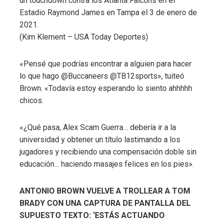
un touchdown contra los Atlanta Falcons en el
Estadio Raymond James en Tampa el 3 de enero de
2021.
(Kim Klement – USA Today Deportes)
«Pensé que podrías encontrar a alguien para hacer
lo que hago @Buccaneers @TB12sports», tuiteó
Brown. «Todavía estoy esperando lo siento ahhhhh
chicos.
«¿Qué pasa, Alex Scam Guerra… debería ir a la
universidad y obtener un título lastimando a los
jugadores y recibiendo una compensación doble sin
educación… haciendo masajes felices en los pies».
ANTONIO BROWN VUELVE A TROLLEAR A TOM
BRADY CON UNA CAPTURA DE PANTALLA DEL
SUPUESTO TEXTO: ‘ESTÁS ACTUANDO